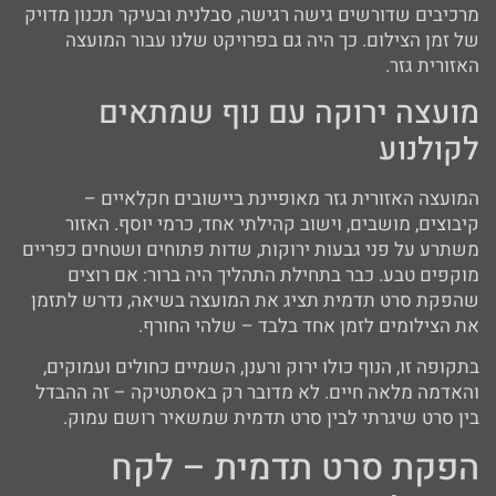
מרכיבים שדורשים גישה רגישה, סבלנית ובעיקר תכנון מדויק
של זמן הצילום. כך היה גם בפרויקט שלנו עבור המועצה
האזורית גזר.
מועצה ירוקה עם נוף שמתאים
לקולנוע
המועצה האזורית גזר מאופיינת ביישובים חקלאיים –
קיבוצים, מושבים, וישוב קהילתי אחד, כרמי יוסף. האזור
משתרע על פני גבעות ירוקות, שדות פתוחים ושטחים כפריים
מוקפים טבע. כבר בתחילת התהליך היה ברור: אם רוצים
שהפקת סרט תדמית תציג את המועצה בשיאה, נדרש לתזמן
את הצילומים לזמן אחד בלבד – שלהי החורף.
בתקופה זו, הנוף כולו ירוק ורענן, השמיים כחולים ועמוקים,
והאדמה מלאה חיים. לא מדובר רק באסתטיקה – זה ההבדל
בין סרט שיגרתי לבין סרט תדמית שמשאיר רושם עמוק.
הפקת סרט תדמית – לקח