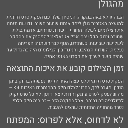
מהגולן
הבנה זו לא באה במקרה. הניסיון שלנו עם הפקת סרט תדמית
למועצה האזורית גולן לימד אותנו שיעור חשוב. גם שם תזמנו
את הצילומים לשלהי החורף – שדות פורחים, אדמת בזלת
שחורה וירוק מכל עבר. אבל אז נאלצנו להפסיק את ההפקה
לשלושה שבועות. כשחזרנו, הנוף כבר השתנה: הפריחה
נעלמה, השדות הצהיבו, והניגוד בין הצילומים היה כה גדול עד
שהיה קשה לערוך את הסרט באופן אחיד.
זמן הצילום קובע את איכות התוצאה
הפקת סרט תדמית למועצה האזורית גזר נעשתה בדיוק בזמן
הנכון. מעבר לכך, בחרנו לצלם חלק מהחומרים באיכות K4 –
מה שהעניק לסרט עומק וחדות יוצאי דופן. לא כל סרט זקוק
לרזולוציה כה גבוהה, אבל במקרה הזה – זה היה חלק בלתי
נפרד מהחוויה החזותית שרצינו להעביר.
לא לדחוס, אלא לפרוס: המפתח