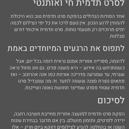
לסרט תדמית חי ואותנטי
אחד הסודות הגדולים בהפקת סרט תדמית טוב הוא היכולת
להמתין לרגע הנכון. אין טעם לרכז את כל ימי הצילום לכמה
ימים מרוכזים רק מטעמי נוחות. סרט תדמית איכותי דורש
סבלנות.
לתפוס את הרגעים המיוחדים באמת
לדוגמה, ספרייה אזורית אמנם נראית דומה בכל יום, אבל
כשמתרחש בה אירוע – היא משנה פנים. גם חוג מחול נראה
שגרתי, עד שמגיעה מדריכה אורחת כמו אנה אהרונוב – ואז
פתאום נוצרת סצנה ששווה לתעד. זה מה שמבדיל סרט
תדמית שטחי מסרט שמייצר תחושת גאווה ושייכות.
לסיכום
הפקת סרט תדמית למועצה אזורית מחייבת חשיבה רחבה,
ירידה לפרטים, ותזמון מושלם. בין אם מדובר בבחירת עונות
השנה או בהחלטה להגיע לצילומים דווקא ביום חריג – אלו