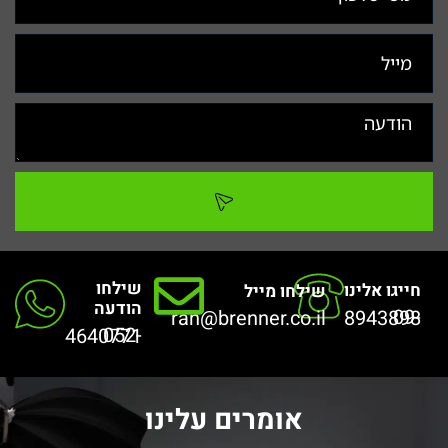
שילחו
חייגו אלינו
שילחו מייל
הודעה
ran@brenner.co.il
09-8943898
052-4640771
אומרים עלינו