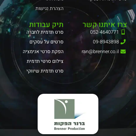
הצהרת נגישות
צרו איתנו קשר
תיק עבודות
052-4640771
סרט תדמית לחברה
09-8943898
סרטים על עסקים
ran@brenner.co.il
הפקת סרטי אנימציה
צילום סרטי תדמית
סרט תדמית שיווקי