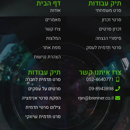
תיק עבודות
דף הבית
סרט משפחתי
אודות
סרטי זכרון
מאמרים
זכרון סרטים
צרו קשר
סיפורי הנצחה
המלצות
סרטי תדמית לעסק
מפת אתר
הצהרת נגישות
צרו איתנו קשר
תיק עבודות
052-4640771
סרט תדמית לחברה
09-8943898
סרטים על עסקים
ran@brenner.co.il
הפקת סרטי אנימציה
צילום סרטי תדמית
סרט תדמית שיווקי