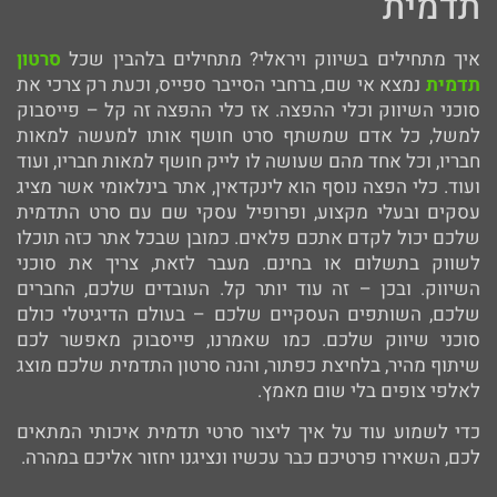
תדמית
איך מתחילים בשיווק ויראלי? מתחילים בלהבין שכל
סרטון
תדמית
נמצא אי שם, ברחבי הסייבר ספייס, וכעת רק צרכי את
סוכני השיווק וכלי ההפצה. אז כלי ההפצה זה קל – פייסבוק
למשל, כל אדם שמשתף סרט חושף אותו למעשה למאות
חבריו, וכל אחד מהם שעושה לו לייק חושף למאות חבריו, ועוד
ועוד. כלי הפצה נוסף הוא לינקדאין, אתר בינלאומי אשר מציג
עסקים ובעלי מקצוע, ופרופיל עסקי שם עם סרט התדמית
שלכם יכול לקדם אתכם פלאים. כמובן שבכל אתר כזה תוכלו
לשווק בתשלום או בחינם. מעבר לזאת, צריך את סוכני
השיווק. ובכן – זה עוד יותר קל. העובדים שלכם, החברים
שלכם, השותפים העסקיים שלכם – בעולם הדיגיטלי כולם
סוכני שיווק שלכם. כמו שאמרנו, פייסבוק מאפשר לכם
שיתוף מהיר, בלחיצת כפתור, והנה סרטון התדמית שלכם מוצג
לאלפי צופים בלי שום מאמץ.
כדי לשמוע עוד על איך ליצור סרטי תדמית איכותי המתאים
לכם, השאירו פרטיכם כבר עכשיו ונציגנו יחזור אליכם במהרה.