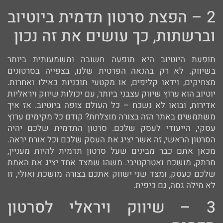
2 – הפצת סרטון תדמית ביוטיוב
וברשתות, כך עושים את זה נכון
תופעת היוטיוב היא תופעה חשובה ומשמעותית ביותר
בשיווק. לא רק בהנאה הפרטית שלנו, בצפייה בסרטונים
מצחיקים, וידאו קליפים, או מקטעי תוכניות כאילו ואחרות.
יוטיוב הוא ערוץ שיווק עצבני ביותר, עם יכולות שיווק ויראליות
אדירות, ובואו לא נשכח – כל העולם צופה ביוטיוב. אז איך
משתמשים באתר הזה בצורה מוצלחת? קודם כל מקימים ערוץ
עסקי, הייעודי לעסק שלכם. סרטון התדמית שלכם יהיה
הסרטון הראשי, זה אשר יציג את העסק שלכם וכל אורח יראה.
מכאן אתם כבר מבינים שעל סרטון תדמית להיות מעניין,
מרתק, מושכח ואטרקטיבי. משהו שמצד אחד יציג את האמת
שלכם כעסק, ומצד שני ישווק אתכם בצורה מושכת ואולי, זו
לא מילה גסה, גם כיפית.
3 – שיווק ויראלי לסרטון