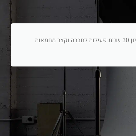
בשם חברת מקסופט רציתי להודות לך על הפקת סרטי תדמית לחברה. הסרט הוקרן באירוע המרכזי לציון 30 שנות פעילות לחברה וקצר מחמאות