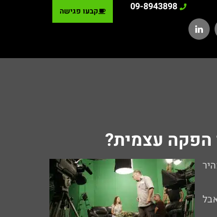
09-8943898
קבעו פגישה
 הפקה עצמית?
היר
בל