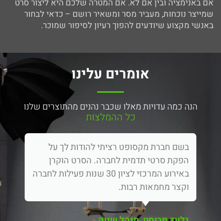
אם באנימציה ובין אם לא. אם המטרה שלכם היא ליצור סרט
שמייצר נוכחות, מעביר מסר ומשאיר רושם – כדאי לבחור
באנשי מקצוע שיודעים להפוך רעיון לסיפור שמוכר.
אומרים עלינו
הנה כמה עדויות מאלו שכבר נהנים מהתוצרים שלנו
כל ההמלצות
בשם חברת מקסופט רציתי להודות לך על
הפקת סרטי תדמית לחברה. הסרט הוקרן
באירוע המרכזי לציון 30 שנות פעילות לחברה
וקצר מחמאות רבות.
גלעד פרוסט, מנהל שווק