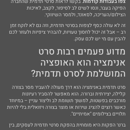
צפו בעבודות קודמות
. בקשו לראות סרטי תדמית שהחברה
הפיקה בעבר, ונסו לשים לב לסיפור, לקצב, לאיכות
הצילום/העריכה, לסאונד, ולמסר השיווקי.
זה לא עולה כסף לצפות בסרטי תדמית, וזה גם לא לוקח זמן
רב – אבל זה יכול לחסוך טעויות, להבהיר ציפיות ולעזור לכם
להבין עם מי יש לכם עסק.
מדוע פעמים רבות סרט
אנימציה הוא האופציה
המושלמת לסרט תדמית?
סרט תדמית באנימציה הוא דרך מעולה להעביר מסר בצורה
קלילה, יצירתית וברורה. הוא מאפשר להסביר רעיונות
מורכבים בפשטות, למשוך תשומת לב וליצור עניין – במיוחד
כאשר רוצים להציג שירות או מוצר בצורה ויזואלית בלי להיות
תלויים בצילומים "אמיתיים".
ברנר הפקות היא מומחית בהפקת סרטי תדמית לעסקים, בין