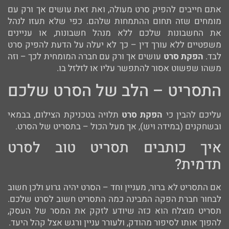
אתם חייבים להפיק סרט מעולה, ואת זאת עושים אך ורק עם
מומחים שזה תחום ההתמחות שלהם. כפי שלא תעזו לנהל
את החשבונות שלכם ללא מנהל חשבונות, או עניינים
משפטיים ללא עורך דין – כך לא יעלה על הדעת להפיק סרט
לבד.
הפקת סרט
עושים אך ורק עם חברה המומחית לכך – וזה
משהו שפשוט אסור להתפשר עליו או לזלזל בו.
התסריט – הלב של הסרט שלכם
עליכם להבין כי
הפקת סרט
תלויה בטכניקת הצילום, בבמאי
ובשחקנים (במידה ויש), אך מעל הכול – בתסריט של הסרט.
איך כותבים תסריט טוב לסרט
תדמית?
אם התסריט לא ברור, מעניין וחד – הסרט יהיה גרוע ולכן חשוב
לבחור חברת הפקה המבינה כמה התסריט חשוב לסרט שלכם.
תסריט מוצלח הוא כזה שיודע לזקק את המסר של העסק,
להפוך אותו לסיפור מהודק, ולעורר עניין ורגש אצל קהל היעד.