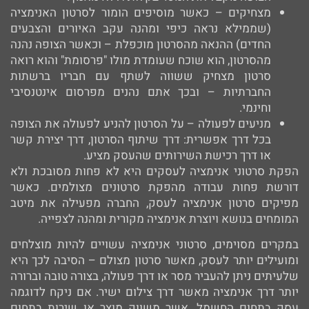
מצחיקים – כאשר מוסיפים הומור לסרטון האנימציה
(שממילא נראה כיפי ומהנה עקב האיורים והצבעים
החדים) ההנאה מהסרטון מוכפלת – וכאשר הצופה נהנה
מהסרטון, הוא שוכח שעומדת מולו "פרסומת" והוא רואה
סרטון מצחיק ששווה לשתף עם חבריו ברשתות
החברתיות – ובכך אתם נהנים מפרסום אינטנסיבי
וחינמי.
מניעים לפעולה – על הסרטון להניע לפעולה את הצופה
בכל דרך אפשרית: דרך שיתוף הסרטון, דרך יצירת קשר
או דרך רכישת השירותים שהעסק מציע.
הפקת סרטוני אנימציה לעסקים היא לא פחות מסובכת ולא
דורשת פחות עבודה מהפקת סרטונים מצולמים. כאשר
מפיקים סרטון אנימציה לעסק, החברה מפעילה את מיטב
המומחים בנושא ויוצרת אנימציה מקורית ומהנה לצפייה.
במקרים מסוימים, סרטוני אנימציה עשויים להיות מוצלחים
ומועילים יותר לעסק, מאשר סרטון מצולם – הסיבה לכך היא
שלעיתים ניתן להעביר מסר או דרך פעולה, בצורה טובה וברורה
יותר דרך אנימציה מאשר דרך צילום ישיר. אם ניקח לדוגמה
עסק בתחום החשמל, אשר משווק מוצר או שירות בתחום