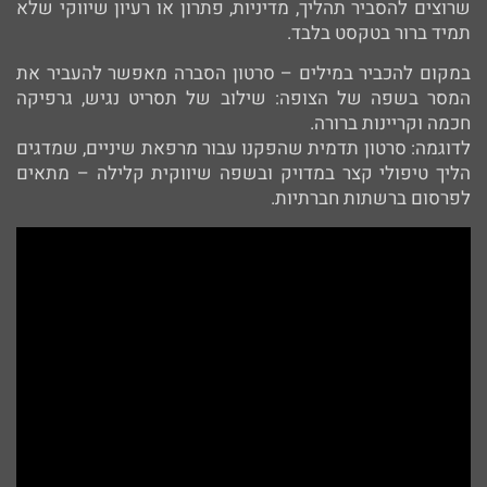
שרוצים להסביר תהליך, מדיניות, פתרון או רעיון שיווקי שלא
תמיד ברור בטקסט בלבד.
במקום להכביר במילים – סרטון הסברה מאפשר להעביר את
המסר בשפה של הצופה: שילוב של תסריט נגיש, גרפיקה
חכמה וקריינות ברורה.
לדוגמה: סרטון תדמית שהפקנו עבור מרפאת שיניים, שמדגים
הליך טיפולי קצר במדויק ובשפה שיווקית קלילה – מתאים
לפרסום ברשתות חברתיות.