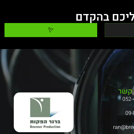
ליכם בהקדם
 קשר
052-
09-
ran@bren