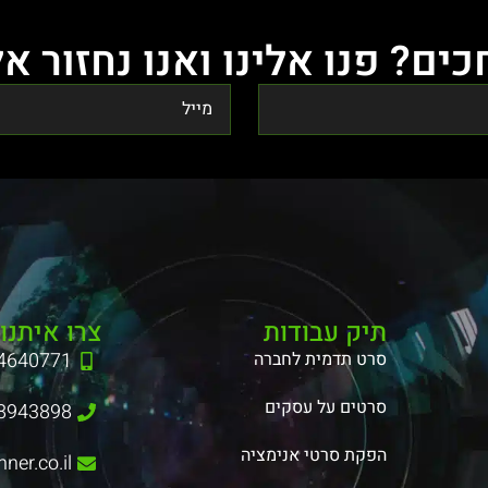
ים? פנו אלינו ואנו נחזור א
תיק עבודות
צרו איתנו
סרט תדמית לחברה
4640771
סרטים על עסקים
8943898
הפקת סרטי אנימציה
ner.co.il