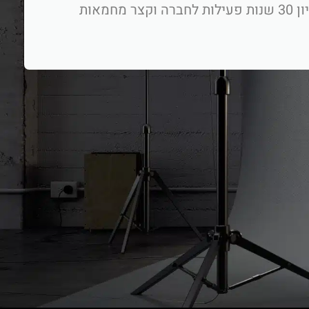
בשם חברת מקסופט רציתי להודות לך על הפקת סרטי תדמית לחברה. הסרט הוקרן באירוע המרכזי לציון 30 שנות פעילות לחברה וקצר מחמאות